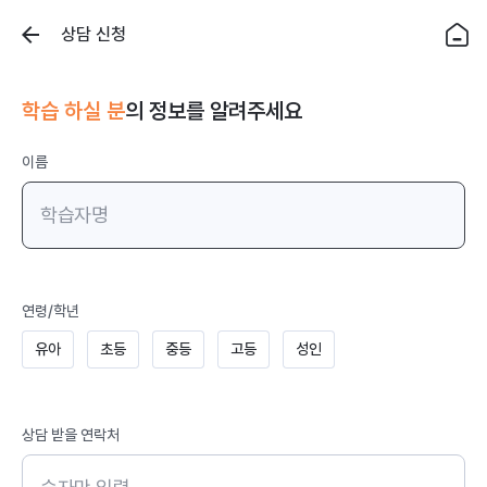
이
상담 신청
전
메
페
인
으
이
로
지
학습 하실 분
의 정보를 알려주세요
가
로
기
가
기
이름
연령/학년
유아
초등
중등
고등
성인
상담 받을 연락처